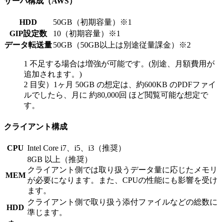
サーバ構成（AWS）
HDD
50GB（初期容量）※1
GIP設定数
10（初期容量）※1
データ転送量
50GB（50GB以上は別途従量課金）※2
1 不足する場合は増強が可能です。(別途、月額費用が
追加されます。)
2 目安）1ヶ月 50GB の想定は、約600KB のPDFファイ
ルでしたら、月に 約80,000回 ほど閲覧可能な想定で
す。
クライアント構成
CPU
Intel Core i7、i5、i3（推奨）
8GB 以上（推奨）
クライアント側では取り扱うデータ量に応じたメモリ
MEM
が必要になります。また、CPUの性能にも影響を受け
ます。
クライアント側で取り扱う添付ファイルなどの総数に
HDD
準じます。