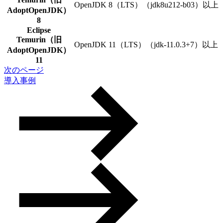
OpenJDK 8（LTS）（jdk8u212-b03）以上
AdoptOpenJDK）
8
Eclipse
Temurin（旧
OpenJDK 11（LTS）（jdk-11.0.3+7）以上
AdoptOpenJDK）
11
次のページ
導入事例